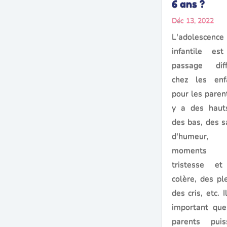
6 ans ?
Déc 13, 2022
L'adolescence
infantile es
passage diffi
chez les enf
pour les parent
y a des haut
des bas, des s
d'humeur, 
moments
tristesse e
colère, des pl
des cris, etc. I
important que
parents puis