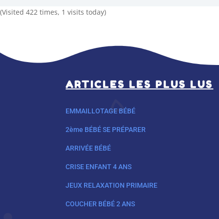
(Visited 422 times, 1 visits today)
ARTICLES LES PLUS LUS
EMMAILLOTAGE BÉBÉ
2ème BÉBÉ SE PRÉPARER
ARRIVÉE BÉBÉ
CRISE ENFANT 4 ANS
JEUX RELAXATION PRIMAIRE
COUCHER BÉBÉ 2 ANS