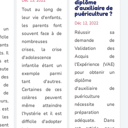
Déc 13, 2022
diplôme
d’auxiliaire de
Tout au long de
puériculture ?
leur vie d'enfants,
Déc 12, 2022
les parents font
t un
Réussir sa
souvent face à de
cile
demande de
nombreuses
ants
Validation des
crises, la crise
s. Il
Acquis de
d'adolescence
s et
l'Expérience (VAE)
infantile étant un
aute
pour obtenir un
exemple parmi
des
diplôme
tant d'autres.
 de
d'auxiliaire de
Certaines de ces
t de
puériculture
colères peuvent
eurs,
nécessite une
même atteindre
l est
préparation
l'hystérie et il est
 les
adéquate. Dans
difficile d'adopter
sent