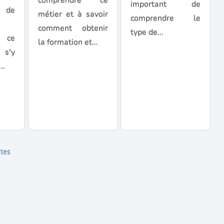
comprendre ce
important de
n de
métier et à savoir
comprendre le
comment obtenir
type de...
r ce
la formation et...
 s'y
..
tes