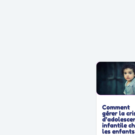
Comment
gérer la cri
d’adolesce
infantile c
les enfants