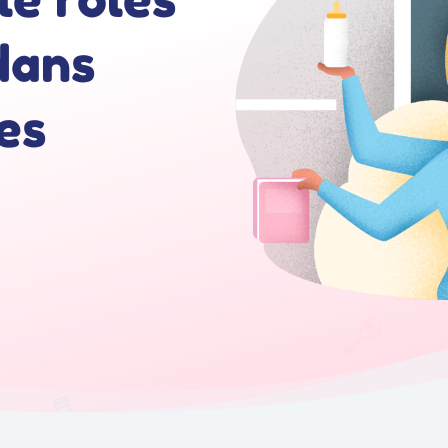
dans
es