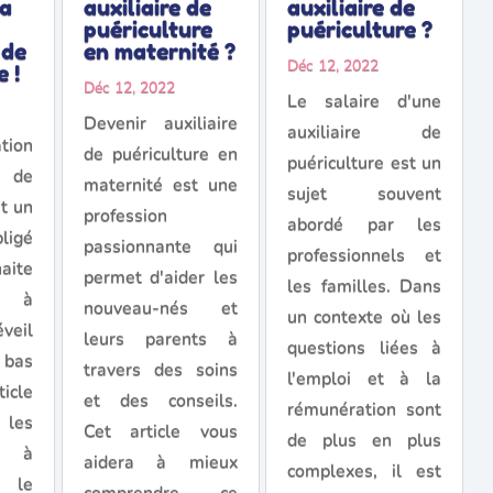
la
auxiliaire de
auxiliaire de
puériculture
puériculture ?
 de
en maternité ?
Déc 12, 2022
 !
Déc 12, 2022
Le salaire d'une
Devenir auxiliaire
auxiliaire de
ion
de puériculture en
puériculture est un
e de
maternité est une
sujet souvent
st un
profession
abordé par les
ligé
passionnante qui
professionnels et
aite
permet d'aider les
les familles. Dans
r à
nouveau-nés et
un contexte où les
éveil
leurs parents à
questions liées à
 bas
travers des soins
l'emploi et à la
icle
et des conseils.
rémunération sont
 les
Cet article vous
de plus en plus
s à
aidera à mieux
complexes, il est
r le