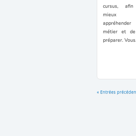
cursus, afi
mieux
appréhende
métier et de
préparer. Vous.
« Entrées précéden