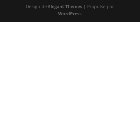
Design de
Elegant Themes
| Propulsé par
WordPress