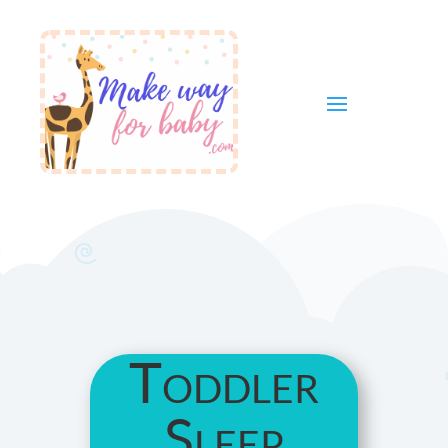
Toddler
Sleep